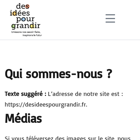
Sign in
Sign up
Sign in
Don’t have an account?
Sign up
Qui sommes-nous ?
Texte suggéré :
L’adresse de notre site est :
https://desideespourgrandir.fr.
Lost your password?
Remember me
Médias
Si vous téléversez des images sur le site, nous