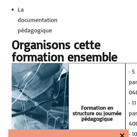
La
documentation
pédagogique
Organisons cette
formation ensemble
· 5
par
04
· 1
Formation en
par
structure ou journée
pédagogique
40
· 1