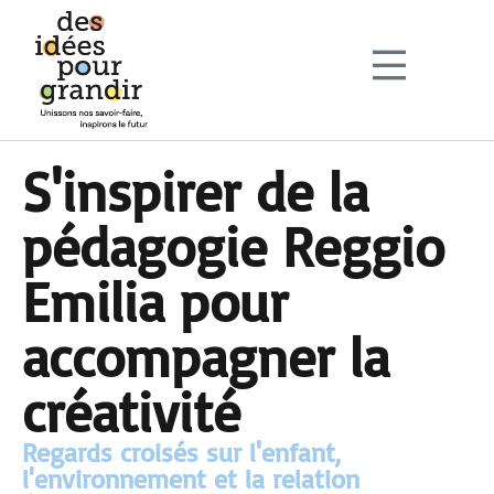
Sign in
Sign up
Sign in
Don’t have an account?
Sign up
S'inspirer de la
pédagogie Reggio
Emilia pour
accompagner la
Lost your password?
Remember me
créativité
Regards croisés sur l'enfant,
l'environnement et la relation