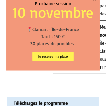
Prochaine session
par
10 novembre
de
Mar
Clamart · Île-de-France
no
Tarif : 150 €
Île
Formation en
30 places disponibles
inscription
Cl
individuelle
Je reserve ma place
Ruc
11 
Téléchargez le programme