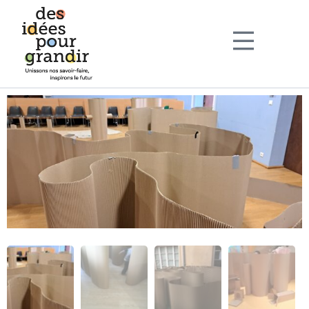
Sign in
Sign up
Sign in
Don’t have an account?
Sign up
Lost your password?
Remember me